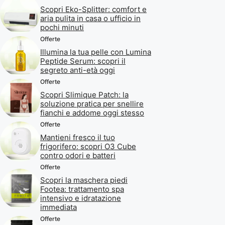
Scopri Eko-Splitter: comfort e
aria pulita in casa o ufficio in
pochi minuti
Offerte
Illumina la tua pelle con Lumina
Peptide Serum: scopri il
segreto anti-età oggi
Offerte
Scopri Slimique Patch: la
soluzione pratica per snellire
fianchi e addome oggi stesso
Offerte
Mantieni fresco il tuo
frigorifero: scopri O3 Cube
contro odori e batteri
Offerte
Scopri la maschera piedi
Footea: trattamento spa
intensivo e idratazione
immediata
Offerte